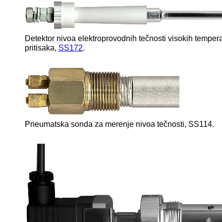
Detektor nivoa elektroprovodnih tečnosti visokih tempera
pritisaka,
SS172
.
Pneumatska sonda za merenje nivoa te
č
nosti, SS114.