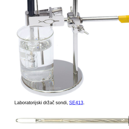
Laboratorijski držač sondi,
SE413
.