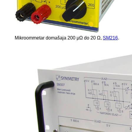
Mikroommetar domašaja 200 μΩ do 20 Ω,
SM216
.