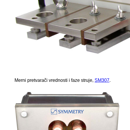
Merni pretvarači vrednosti i faze struje,
SM307
.