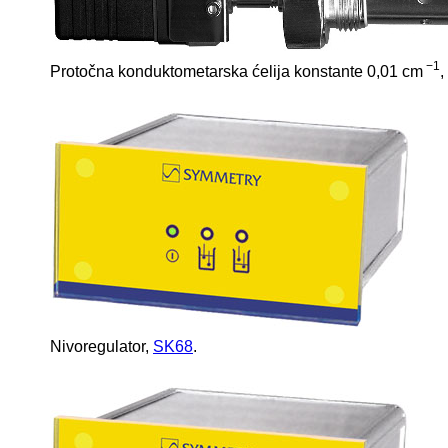
−1
Protočna konduktometarska ćelija konstante 0,01 cm
,
Nivoregulator,
SK68
.