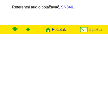
Referentni audio pojačavač,
SN346
.
Početak
E-pošta